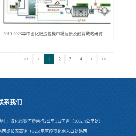
2019-2023年中國化肥造粒機市場远景及融資戰略研讨報告
<<
<
1
2
3
4
>
>>
联系我们
地址：遵化市黎河桥南行2公里112国道（1002.4公里处）
路西或长深高速（G25)承唐段遵化南入口处路西