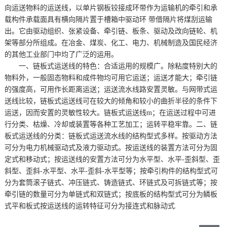
向运送物料的运送线，以单片钢板铰接成环带作为运输机的牵引和承
载构件承载面具有横向隔片置于槽箱中驱动环 带借隔片将煤刮运输
出。它由驱动组织、张紧设备、牵引链、板条、驱动及改向链轮、机
架等部分所组成。在冶金、煤炭、化工、电力、机械制造及国民经济
的其他工业部门中均了广泛的运用。
一、链板式运送线的特色：合适运用的规模广。除粘度特别大的
物料外，一般固态物料和成件物均可用它运送；运送才能大；牵引链
的强度高，可用作长距离运送；运送流水线路安置灵敏。与网带式运
送线比较，链板式运送线可在较大的倾角和较小的曲折半径的条件下
运送，因而安置的灵敏性较大。链板式运送线m；在运送过程中可进
行分类、枯燥、冷却或装置等各种工艺加工；运转平稳牢靠。二、链
板式运送线的分类：链板式运送流水线的结构型式多样。按驱动方法
可分为电力机械驱动式及液力驱动式。按运送线的装置方法可分为固
定式和移动式；按运送线的安置方法可分为水平型、水平-歪斜型、歪
斜型、歪斜-水平型、水平-歪斜-水平型等；按牵引构件的结构型式可
分为套筒滚子链式、冲压链式、铸造链式、环链式及可拆链式等；按
牵引链的数量可分为单链式和双链式；按底板的结构型式可分为鳞板
式平和板式按运送线的运转特征可分为接连式和脉动式.