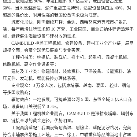
械进口依赖度超 90%，年进口额约 8.7 亿美元，我国设备占比超
60%。当地高温高湿、泥泞重载工况特别，适配设备缺口达 40%，对
超高的性价比、耐用性强的我国设备需求极为旺盛。
城市化加快，刚需继续开释：金边、西哈努克港等城市扩张迅
猛，每年新增住所需求超 10 万套，工业园区、商业归纳体建造热潮不
减，继续催生海量设备与建材收购需求。
CAMBUILD 掩盖工程机械、修建设备、建材工业全产业链，展品
规模全面，会聚全球优质展商与专业买家。
工程机械类：挖掘机、装载机、推土机、起重机、混凝土机械、
修路机械、高空作业设备等；
建材及工业类：修建钢材、装修资料、卫浴设备、节能资料、液
压元件、发动机、智能操控办理体系等。
专业观众：3 万余人次，包括柬埔寨、越南、泰国、老挝、缅甸
等多国收购商；
辐射效应：一地参展，可掩盖湄公河 5 国、东盟全域 3 亿人口商
场，设备转口关税低至 0-5%。
关于我国工程机械企业而言，CAMBUILD 是深耕柬埔寨、辐射东
盟、链接全球的黄金途径，优势明显。
工况高度适配：我国设备耐高温、耐粉尘、适配泥泞路况，完美
符合柬埔寨热带施工环境，三一、徐工、中联重科等品牌当地市占率