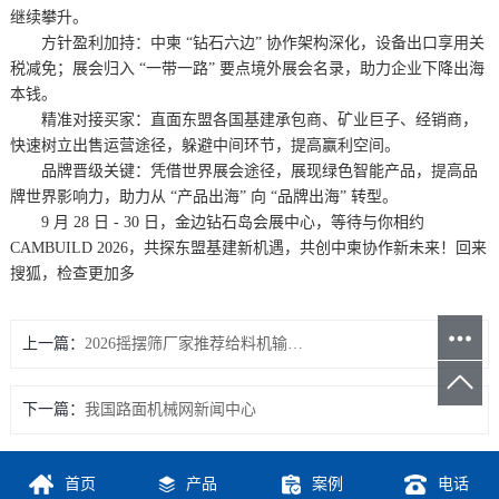
继续攀升。
方针盈利加持：中柬 “钻石六边” 协作架构深化，设备出口享用关
税减免；展会归入 “一带一路” 要点境外展会名录，助力企业下降出海
本钱。
精准对接买家：直面东盟各国基建承包商、矿业巨子、经销商，
快速树立出售运营途径，躲避中间环节，提高赢利空间。
品牌晋级关键：凭借世界展会途径，展现绿色智能产品，提高品
牌世界影响力，助力从 “产品出海” 向 “品牌出海” 转型。
9 月 28 日 - 30 日，金边钻石岛会展中心，等待与你相约
CAMBUILD 2026，共探东盟基建新机遇，共创中柬协作新未来！回来
搜狐，检查更加多
上一篇：
2026摇摆筛厂家推荐给料机输送机筛分设备滚筒筛振动筛厂家优选指南！
下一篇：
我国路面机械网新闻中心
首页
产品
案例
电话