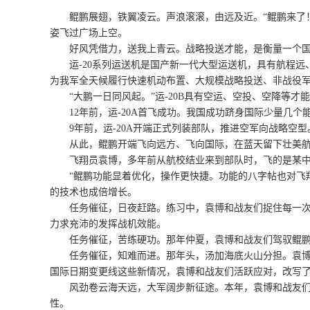
鲲鹏展翅，铁翼凌云。声浪滚滚，由远及近。“鲲鹏来了！”6
姿飞过广场上空。
好风凭借力，送我上青云。战略投送才能，是衡量一个国
运-20系列运送机是国产新一代大型运送机，具有航程远
为我军全天候履行快速机动布置、大规模战略投送、非战役
“大鹏一日同风起。”运-20B具有空运、空投、空降等才
12年前，运-20A首飞成功。我国成功跻身国际少量几个能
9年前，运-20A开端正式列装部队，推进空军向战略空型
从此，鲲鹏开端飞向远方、飞向国际，在蓝天留下壮美航迹
飞翔员袁博，多年前从航校结业来到部队时，飞的是某中
“鲲鹏功能显着优化，操作更快捷。功能的八字帖也对飞翔
的技术也成倍增长。
任务催征，日夜赶路。练习中，袁博和战友们捉住每一次驾
力求充沛的发挥战机效能。
任务催征，苦练硬功。那年仲夏，袁博和战友们驾驭鲲鹏
任务催征，知难而进。那年头，汤加海底火山分担。袁博和
国际日期变更线这些新情况，袁博和战友们活跃应对，改写了
风劲卷云海天远，大军阔步新征途。本年，袁博和战友们接
性。