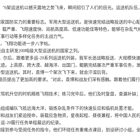
架运送机以撼天震地之势飞来，瞬间招引了人们的目光。运送机队伍，由3架
家国防实力的重要标志。军用大型运送机，是快速完结战略投送的中心
、载严重、飞翔速度快、巡航高度高、低速功能佳等特色，能够在杂乱气
军事行动等多样化任务的主战力气。
能，飞翔功能进一步八字帖。
自主研发200吨级大型运送机的国家之列。
。尔后，跟着更多运-20系列运送机列装，我军长途战略投送、大规模快
。上高原、跨大漠、越海洋、出国门，鲲鹏完结屡次严重军事任务，发
型运送机。其时，袁博一个架次飞下来，就会汗湿后背。
员提出了更加高的要求。”对此，袁博和战友们深有感触。跟着他们履行
机升空的时机精练飞翔技术；练习完毕后，他们及时复盘，查漏补缺；
组成编队飞抵远海大洋，锻炼杂乱条件下的快速反应和临机处置才能。
战友们紧迫授命，装载应急物资，星夜起程、昼夜兼程，将中国人民的
运-20履行任务单程最远的纪录。
到参与受阅任务的指令。他们环绕任务重难点课目，划设研讨小组，全