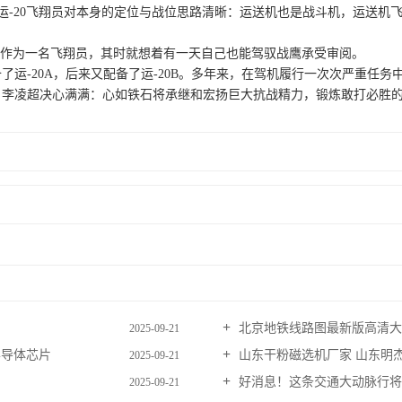
。运-20飞翔员对本身的定位与战位思路清晰：运送机也是战斗机，运送
，作为一名飞翔员，其时就想着有一天自己也能驾驭战鹰承受审阅。
-20A，后来又配备了运-20B。多年来，在驾机履行一次次严重任务
凌超决心满满：心如铁石将承继和宏扬巨大抗战精力，锻炼敢打必胜的
北京地铁线路图最新版高清大图
2025-09-21
半导体芯片
山东干粉磁选机厂家 山东明
2025-09-21
好消息！这条交通大动脉行将
2025-09-21