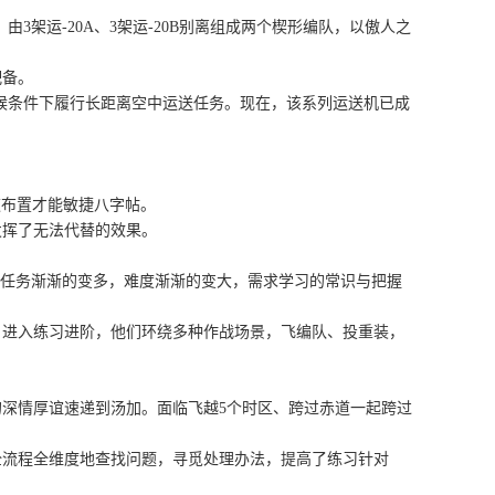
运-20A、3架运-20B别离组成两个楔形编队，以傲人之
配备。
候条件下履行长距离空中运送任务。现在，该系列运送机已成
速布置才能敏捷八字帖。
挥了无法代替的效果。
任务渐渐的变多，难度渐渐的变大，需求学习的常识与把握
进入练习进阶，他们环绕多种作战场景，飞编队、投重装，
深情厚谊速递到汤加。面临飞越5个时区、跨过赤道一起跨过
流程全维度地查找问题，寻觅处理办法，提高了练习针对