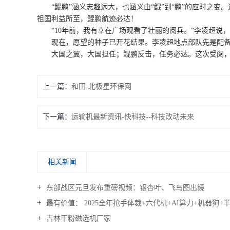
“鲲鹏”涵义志趣远大，也涵义由“鲲”到“鹏”的应时之变
祖国利益所至，鲲鹏航迹必达！
“10年前，我有幸在广场观看了壮丽的阅兵。”李凌超说
现在，愿望的种子已开花结果。李凌超地点部队先是配备了运
大国之翼，大国担任；鲲鹏反击，任务必达。这次受阅，李
上一篇：
和田-北极星环保网
下一篇：
运输机最新资讯-快科技--科技改动未来
相关新闻
东部战区元旦发布重磅视频：银杏叶、飞鸟图出镜
最有价值： 2025全年抢手体裁+六代机+AI算力+机器狗+
吉林干粉磁选机厂家