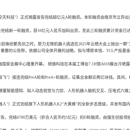
天科技”）正式揭露宣告完结超亿元A轮融资。本轮融资由南京市立异出
告完结新一轮融资，获10亿元人民币加码出资，至此三轮融资累计资金已达
纷繁亮剑之时，原力无限机器人挑选在2025年云栖大会上抛出一颗“王炸”：H
要的公告称，依据公司全体开展的战略，拟与博原本钱、TCL产投基金
海国家会展中心隆重开幕。 磅旗科技在本届工博会7.1H馆A018展台冷
）接连完结PreA轮和PreA+轮融资，征集总金额近两亿块钱。其间，
理量智能感知、拟人动态视觉与力控、人形机器人脑机交互、压电式六维力
”）正式完结旗下人形机器人K2“大黄蜂”的全新步态晋级，并发布国内首
6700万美元（折合人民币约5亿元）的D轮融资，由强生创投领投，礼来亚