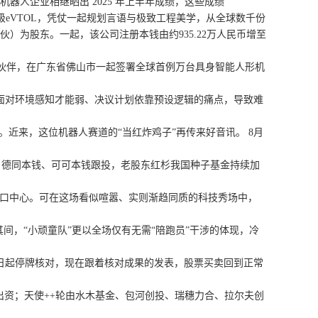
机器人企业相继晒出 2025 年上半年成绩，这些成绩
H）吨级eVTOL，凭仗一起规划言语与极致工程美学，从全球数千份
为股东。一起，该公司注册本钱由约935.22万人民币增至
略伙伴，在广东省佛山市一起签署全球首例万台具身智能人形机
及面对环境感知才能弱、决议计划依靠预设逻辑的痛点，导致难
。近来，这位机器人赛道的“当红炸鸡子”再传来好音讯。 8月
德同本钱、可可本钱跟投，老股东红杉我国种子基金持续加
风口中心。可在这场看似喧嚣、实则渐趋同质的科技秀场中，
间，“小顽童队”更以全场仅有无需“陪跑员”干涉的体现，冷
1日起停牌核对，现在跟着核对成果的发表，股票买卖回到正常
资；天使++轮由水木基金、包河创投、瑞穗力合、拉尔夫创