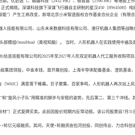
优必选（、越疆科技（2432.HK）、极智嘉（2590.HK）等港股上市
ards）正式揭晓。深谋科技旗下深谋飞行器自主研制的星汉450（HW450
”）产生工商改变，新增北京小米智造股权合作基金合伙企业（有限合伙）
机器人技能有限公司、山东未来数据科技有限公司、港仔机器人集团等战
部模组OmniHead（奥视知脑）。 当时，人形机器人在实践使用中遍
息技能有限公司的2025年至2027年人形双足机器人代工服务收购项目
集团领投，中金本钱、首开展创投、上海半导体配备基金、澄凯基金、
大会（WAIC）满意落下帷幕。巨子聚集、百家争鸣，人形机器人再次站上
和“旋风小子队”用精准的脚步与安稳的姿势，先后第二、第三个冲线。其
材”）正式复牌买卖。此前因股价短期内反常动摇，该公司股票自7月3
轮亿元级融资。其间，天使+轮融资由包河创投、同创伟业、力合科创出