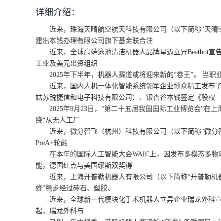
详细介绍：
近来，珠海天晴航空航天科技有限公司（以下简称“天晴空
建出本钱办理有限公司旗下基金联合注
近来，全球高端泳池清洁机器人品牌星迈立异Beatbot宣
工业及美元出资组织
2025年下半年，机器人赛道或将迎来新的“卷王”。 当职业前锋
近来，国内人机一体化智能系统领军企业博众精工发布了重
姑苏锐捷信和电子科技有限公司）、银杏谷本钱签定《股权
2025年9月23日，“第二十五届我国国际工业博览会”在上
绕“从无人工厂
近来，微分智飞（杭州）科技有限公司（以下简称“微分智飞”
PreA+轮融
在本年的国际人工智能大会WAIC上，因发布多模态多物
能，德国红点与美国缪斯双奖得
近来，上海开普勒机器人有限公司（以下简称“开普勒机器人
蜂”稳步经过砖石、塑胶、
近来，全球新一代模块化手术机器人立异企业瑞龙外科宣告，完结
起，瑞龙外科与