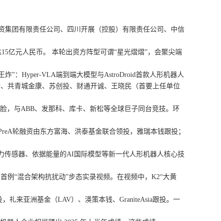
资集团有限责任公司、四川开展（控股）有限责任公司、中信
15亿元人民币。 本轮出资方阵型可谓“星光熠熠”，会聚尖端
yper-VLA端到端大模型与AstroDroid首款人形机器人
、共青城金康、苏创投、财通开诚、王晓民（首要上任单位
艳露脸，与ABB、发那科、库卡、新松等全球巨子同台竞技。环
PreA轮融资由东方富海、洪泰基金联合领投，雅瑞本钱跟投；
传感器、依据能量的AI国际模型等新一代人形机器人核心技
例“混合架构抗扰动”步态实录视频。在视频中，K2“大黄
洲基金（LAV）、渶策本钱、GraniteAsia跟投。一