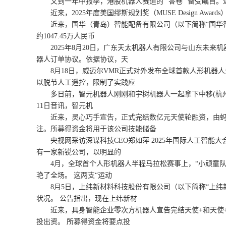
又到一年中报季，港股机器人赛道的 “答卷” 备受瞩目。近期，
近来，2025年度美国缪斯规划奖（MUSE Design Aw
近来，国华（青岛）智能配备有限公司（以下简称“国华智能
约1047.45万人民币
2025年8月20日，广东天太机器人有限公司与山东未来
器人订单协议。依据协议，天
8月18日，威迈尔VMR正式对外发布全球首款人形机器人头
以脱节人工遥控，限制了实践应
多日前，智元机器人刚刚和宇树机器人一起拿下中移(杭州)信
11日音讯，智元机
近来，灵心巧手宣告，正式完结数亿元天使轮融资，由蚂蚁
注。所募得资金将用于该公司技能储备
央视网采访深谋科技CEO郑如萍 2025年国际人工智能
有一家新锐公司，以明显的
4月，全球首个人形机器人半程马拉松赛事上，“小顽童队”
艳了全场。 这两支“运动
8月5日，上纬新材料科技股份有限公司（以下简称“上纬新
状况。 公告指出，现在上纬新材
近来，具身智能企业零次方机器人宣告完结天使+和天使++
投出资。 所募得资金将要点投