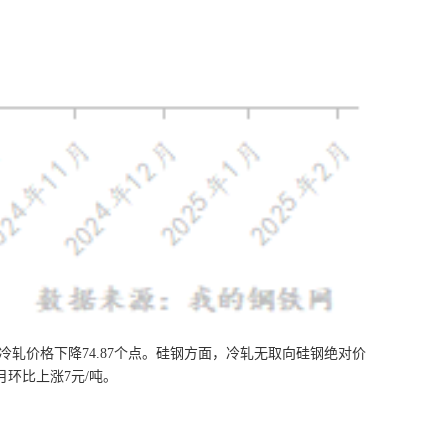
，冷轧价格下降74.87个点。硅钢方面，冷轧无取向硅钢绝对价
，月环比上涨7元/吨。